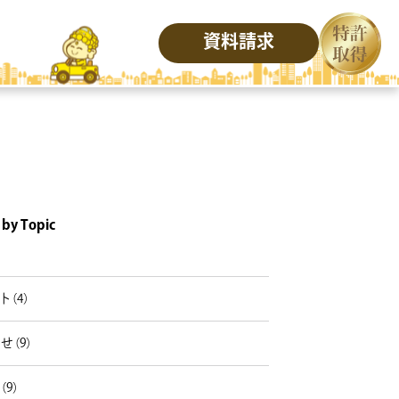
資料請求
 by Topic
）
ト（4）
せ（9）
（9）