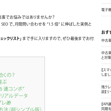
電子棚
集客でお悩みではありませんか？
SEO で、月間問い合わせを “1.5 倍” に伸ばした実例と
おす
ェックリスト」
まで手に入りますので、ぜひ最後までお付
中古
中古
と対
【スマ
が効くの？
しまし
選ぶ
残クレ
6 連コンボ”
説【リ
店のリアルデータ
プレ🎁
【AP
同期を
る方法（超シンプル版）