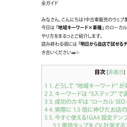
全ガイド
みなさん、こんにちは！中古車販売のウェブ
「地域キーワード×車種」
今日は
のローカル 
やり方をまるっとご紹介します。
「明日から自店で試せるチ
読み終わる頃には
き合いください🚗✨
目次
[
非表示
]
1
1. どうして “地域キーワード” 
2
2. キーワードは “3ステップ” で
3
3. 成功のカギは “ローカル SEO 
4
4. 実際に 1.5 倍に伸びたお
5
5. 今すぐ使える！GA4 設定テン
5.1
電話タップを CV 計測す