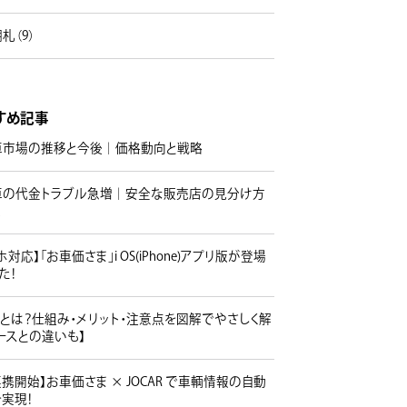
札（9）
すめ記事
車市場の推移と今後｜価格動向と戦略
車の代金トラブル急増｜安全な販売店の見分け方
策
ホ対応】「お車価さま」i OS(iPhone)アプリ版が登場
た！
とは？仕組み・メリット・注意点を図解でやさしく解
ースとの違いも】
I連携開始】お車価さま × JOCAR で車輌情報の自動
実現！