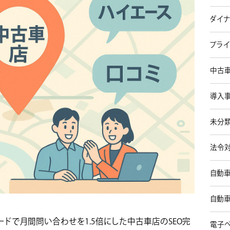
ダイナ
プライ
中古車
導入事
未分類
法令対
自動車
自動車
ードで月間問い合わせを1.5倍にした中古車店のSEO完
電子ペ