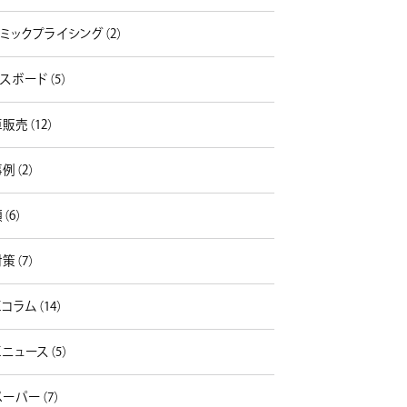
ミックプライシング（2）
スボード（5）
販売（12）
例（2）
（6）
策（7）
コラム（14）
ニュース（5）
ーパー（7）