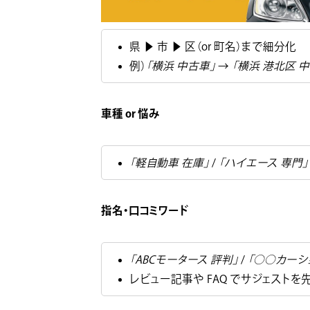
県 ▶ 市 ▶ 区（or 町名）まで細分化
例）
「横浜 中古車」
→
「横浜 港北区 
車種 or 悩み
「軽自動車 在庫」
/
「ハイエース 専門」
指名・口コミワード
「ABCモータース 評判」
/
「○○カーシ
レビュー記事や FAQ でサジェストを