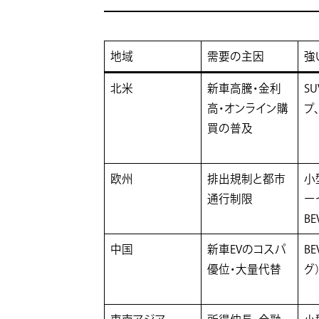
地域
需要の主因
強
北米
新車高騰・金利
S
高・オンライン購
プ
買の普及
欧州
排出規制と都市
小
通行制限
ー
BE
中国
新車EVのコスパ
B
優位・大量代替
グ