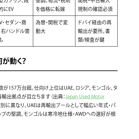
型ガソリン、段
堅調。物流・税制
関税・中古輸入
的にEV
を価格に転嫁
規制の確認必須
UV・セダン・商
為替・関税で変
ドバイ経由の再
、右ハンドル需
動大
輸出が要所。書
も
類/検査が鍵
何が動く？
が157万台超。仕向け上位はUAE、ロシア、モンゴル、タ
再輸出拠点が目立ちます（出典：
Japan Used Motor
国別に異なり、UAEは再輸出プールとして幅広い年式・パ
アップの堅調、モンゴルは寒冷地仕様・AWDへの選好が根