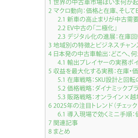
1
世界の中古車市場はいま何が起
2
マクロ動向：価格と在庫、そしてE
2.1
新車の高止まりが中古需要
2.2
EV中古の「二極化」
2.3
デジタル化の進展：在庫回
3
地域別の特徴とビジネスチャン
4
日本発の中古車輸出：どこへ、何
4.1
輸出プレイヤーの実務ポ
5
収益を最大化する実務：在庫・価
5.1
在庫戦略：SKU設計と回転
5.2
価格戦略：ダイナミックプ
5.3
販路戦略：オンライン×越
6
2025年の注目トレンド（チェック
6.1
導入現場で効くミニ手順：
7
関連記事
8
まとめ