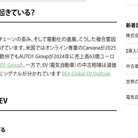
起きている？
新着
株式
チェーンの歪み、そして電動化の進展。こうした複合要因
います。米国ではオンライン専業のCarvanaが2025
【導入
でもAUTO1 Groupが2024年に売上高63億ユーロ
O1 Group
）。一方で、EV（電気自動車）の中古相場は減価
中古
にシグナルが分かれています（
IEA Global EV Outlook
世界の
電気
EV
げる