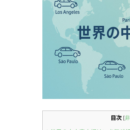
目次
[
非