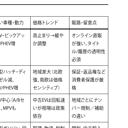
い車種・動力
価格トレンド
販路・留意点
UV・ピックアッ
高止まり→緩や
オンライン直販
、PHEV増
か調整
が強い。タイト
ル/履歴の透明性
必須
型ハッチ・ディ
地域差大（北欧
保証・返品権など
ゼル減、
強、南欧は価格
消費者保護が厳
V/PHEV増
センシティブ）
格
EV中心（A/Bセ
中古EVは回転速
地域ごとにナン
）、MPVも
いが相場は政策
バー規制／補助
依存
の違い