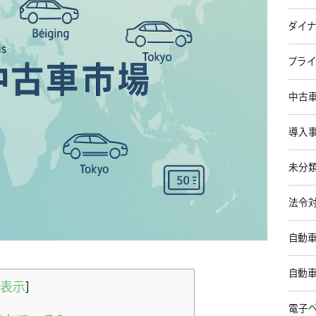
ダイナ
プライ
中古車
導入事
未分類
法令対
自動車
自動車
表示
]
電子ペ