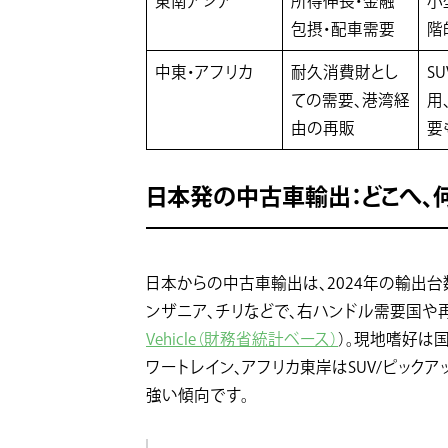
東南アジア
所得伸長・金融
小
包摂・配車需要
階
中東・アフリカ
耐久消費財とし
S
ての需要、港湾経
用
由の再販
要
日本発の中古車輸出：どこへ、
日本からの中古車輸出は、2024年の輸出台数
ンザニア、チリなどで、右ハンドル需要国や
Vehicle（財務省統計ベース）
）。現地嗜好は
ワートレイン、アフリカ東岸はSUV/ピック
強い傾向です。