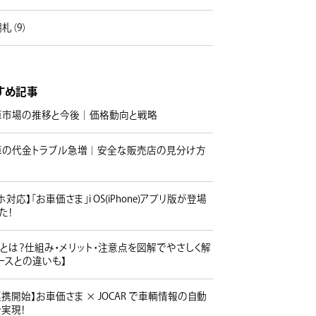
札（9）
すめ記事
車市場の推移と今後｜価格動向と戦略
車の代金トラブル急増｜安全な販売店の見分け方
策
ホ対応】「お車価さま」i OS(iPhone)アプリ版が登場
た！
とは？仕組み・メリット・注意点を図解でやさしく解
ースとの違いも】
I連携開始】お車価さま × JOCAR で車輌情報の自動
実現！