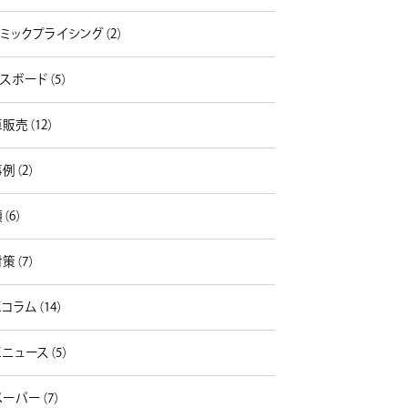
ミックプライシング（2）
スボード（5）
販売（12）
例（2）
（6）
策（7）
コラム（14）
ニュース（5）
ーパー（7）