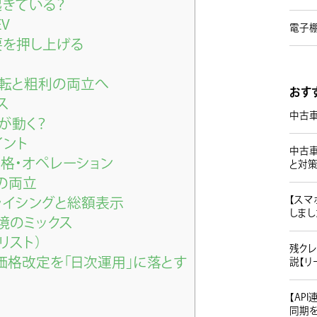
きている？
V
電子棚
を押し上げる
転と粗利の両立へ
おす
ス
中古
が動く？
イント
中古
格・オペレーション
と対
の両立
【スマ
ライシングと総額表示
しまし
境のミックス
リスト）
残クレ
価格改定を「日次運用」に落とす
説【リ
【AP
同期を