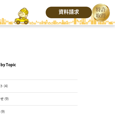
資料請求
 by Topic
）
ト（4）
せ（9）
（9）