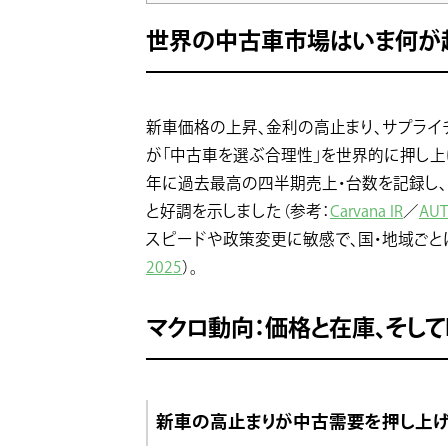
世界の中古車市場はいま何が
新車価格の上昇、金利の高止まり、サプライ
が「中古車を選ぶ合理性」を世界的に押し上げて
年に過去最高の四半期売上・台数を記録し、欧州
と好調を示しました（参考：
Carvana IR
／
AUT
スピードや政策変更に敏感で、国・地域ごと
2025
）。
マクロ動向：価格と在庫、そして
新車の高止まりが中古需要を押し上