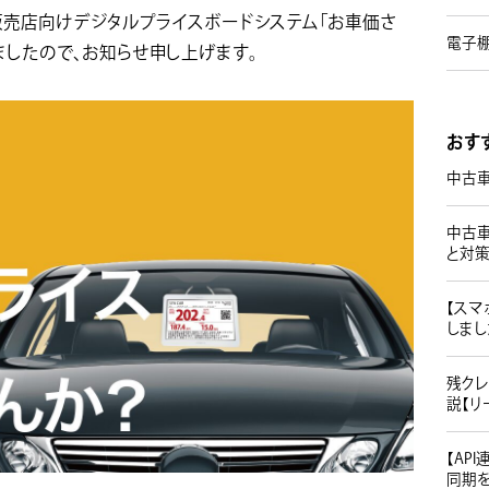
販売店向けデジタルプライスボードシステム「お車価さ
電子棚
ましたので、お知らせ申し上げます。
おす
中古
中古
と対
【スマ
しまし
残クレ
説【リ
【AP
同期を