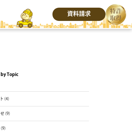
資料請求
 by Topic
）
ト（4）
せ（9）
（9）