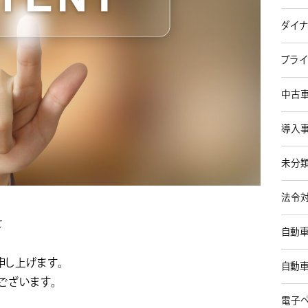
ダイナ
プライ
中古車
導入事
未分類
法令対
せ
自動車
申し上げます。
自動車
ございます。
電子ペ