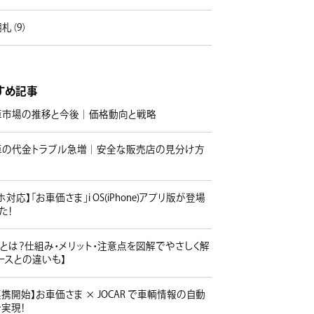
札（9）
すめ記事
車市場の推移と今後｜価格動向と戦略
車の代金トラブル急増｜安全な販売店の見分け方
策
ホ対応】「お車価さま」i OS(iPhone)アプリ版が登場
た！
とは？仕組み・メリット・注意点を図解でやさしく解
ースとの違いも】
I連携開始】お車価さま × JOCAR で車輌情報の自動
実現！