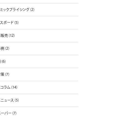
ミックプライシング（2）
スボード（5）
販売（12）
例（2）
（6）
策（7）
コラム（14）
ニュース（5）
ーパー（7）