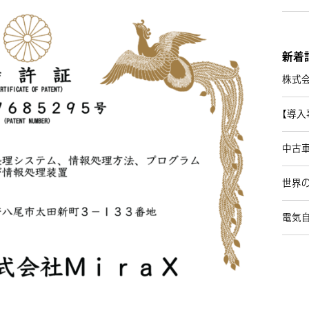
新着
株式
【導入
中古
世界の
電気